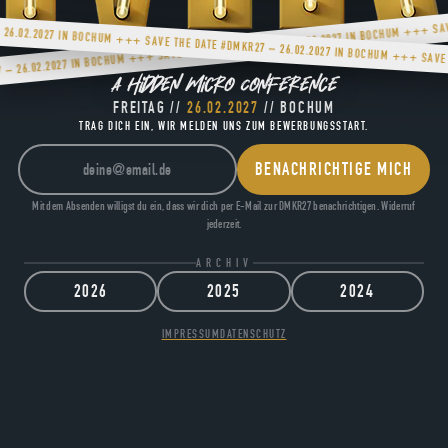
+++ SAVE THE DATE #DMKR27 – 26.02.2027 IN BOCHUM +++ SAVE 
A Hidden Micro Conference
FREITAG //
26.02.2027
// BOCHUM
TRAG DICH EIN, WIR MELDEN UNS ZUM BEWERBUNGSSTART.
Deine E-Mail-Adresse
BENACHRICHTIGE MICH
Mit dem Absenden willigst du ein, dass wir dich per E-Mail zur DMKR27 benachrichtigen. Widerruf
jederzeit.
ARCHIV
2026
2025
2024
IMPRESSUM
DATENSCHUTZ